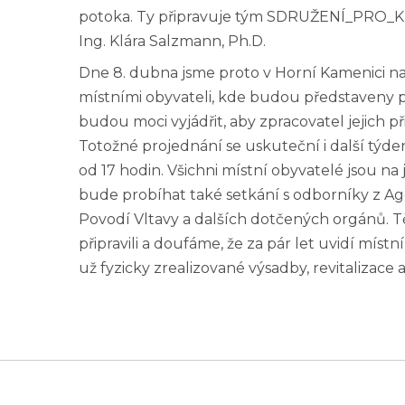
potoka. Ty připravuje tým SDRUŽENÍ_PRO_KRA
Ing. Klára Salzmann, Ph.D.
Dne 8. dubna jsme proto v Horní Kamenici nap
místními obyvateli, kde budou představeny p
budou moci vyjádřit, aby zpracovatel jejich p
Totožné projednání se uskuteční i další týde
od 17 hodin. Všichni místní obyvatelé jsou n
bude probíhat také setkání s odborníky z Age
Povodí Vltavy a dalších dotčených orgánů. T
připravili a doufáme, že za pár let uvidí místní
už fyzicky zrealizované výsadby, revitalizace a