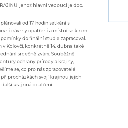
JINU, jehož hlavní vedoucí je doc.
lánovali od 17 hodin setkání s
rvní návrhy opatření a místní se k nim
řipomínky do finální studie zapracoval.
n v Kolovči, konkrétně 14. dubna také
a jednání srdečně zváni. Souběžně
ntury ochrany přírody a krajiny,
ěšíme se, co pro nás zpracovatelé
 při procházkách svojí krajinou jejich
 další krajinná opatření.