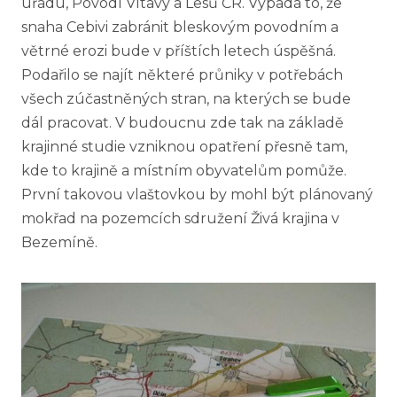
úřadu, Povodí Vltavy a Lesů ČR. Vypadá to, že
snaha Cebivi zabránit bleskovým povodním a
větrné erozi bude v příštích letech úspěšná.
Podařilo se najít některé průniky v potřebách
všech zúčastněných stran, na kterých se bude
dál pracovat. V budoucnu zde tak na základě
krajinné studie vzniknou opatření přesně tam,
kde to krajině a místním obyvatelům pomůže.
První takovou vlaštovkou by mohl být plánovaný
mokřad na pozemcích sdružení Živá krajina v
Bezemíně.